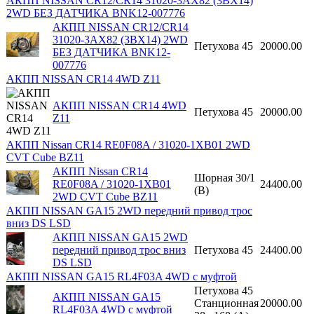
АКПП NISSAN CR12/CR14 31020-3AX82 (3BX14)
2WD БЕЗ ДАТЧИКА BNK12-007776
АКПП NISSAN CR12/CR14
31020-3AX82 (3BX14) 2WD
Петухова 45
20000.00
БЕЗ ДАТЧИКА BNK12-
007776
АКПП NISSAN CR14 4WD Z11
АКПП NISSAN CR14 4WD
Петухова 45
20000.00
Z11
АКПП Nissan CR14 RE0F08A / 31020-1XB01 2WD
CVT Cube BZ11
АКПП Nissan CR14
Шорная 30/1
RE0F08A / 31020-1XB01
24400.00
(B)
2WD CVT Cube BZ11
АКПП NISSAN GA15 2WD передний привод трос
вниз DS LSD
АКПП NISSAN GA15 2WD
передний привод трос вниз
Петухова 45
24400.00
DS LSD
АКПП NISSAN GA15 RL4F03A 4WD с муфтой
Петухова 45
АКПП NISSAN GA15
Станционная
20000.00
RL4F03A 4WD с муфтой