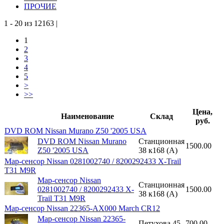
ПРОЧИЕ
1 - 20 из 12163 |
1
2
3
4
5
>
>>
Цена,
Наименование
Склад
руб.
DVD ROM Nissan Murano Z50 '2005 USA
DVD ROM Nissan Murano
Станционная
1500.00
Z50 '2005 USA
38 к168 (A)
Map-сенсор Nissan 0281002740 / 8200292433 X-Trail
T31 M9R
Map-сенсор Nissan
Станционная
0281002740 / 8200292433 X-
1500.00
38 к168 (A)
Trail T31 M9R
Map-сенсор Nissan 22365-AX000 March CR12
Map-сенсор Nissan 22365-
Петухова 45
700.00