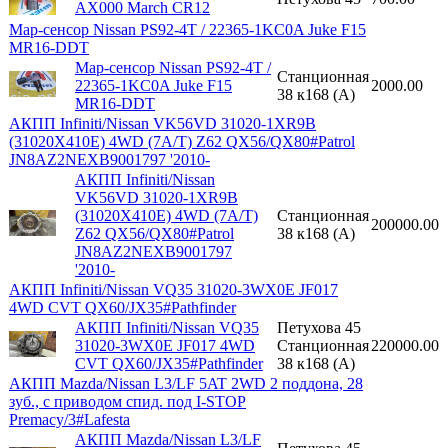
AX000 March CR12
Map-сенсор Nissan PS92-4T / 22365-1KC0A Juke F15
MR16-DDT
Map-сенсор Nissan PS92-4T /
Станционная
22365-1KC0A Juke F15
2000.00
38 к168 (A)
MR16-DDT
АКПП Infiniti/Nissan VK56VD 31020-1XR9B
(31020X410E) 4WD (7A/T) Z62 QX56/QX80#Patrol
JN8AZ2NEXB9001797 '2010-
АКПП Infiniti/Nissan
VK56VD 31020-1XR9B
(31020X410E) 4WD (7A/T)
Станционная
200000.00
Z62 QX56/QX80#Patrol
38 к168 (A)
JN8AZ2NEXB9001797
'2010-
АКПП Infiniti/Nissan VQ35 31020-3WX0E JF017
4WD CVT QX60/JX35#Pathfinder
АКПП Infiniti/Nissan VQ35
Петухова 45
31020-3WX0E JF017 4WD
Станционная
220000.00
CVT QX60/JX35#Pathfinder
38 к168 (A)
АКПП Mazda/Nissan L3/LF 5AT 2WD 2 поддона, 28
зуб., с приводом спид. под I-STOP
Premacy/3#Lafesta
АКПП Mazda/Nissan L3/LF