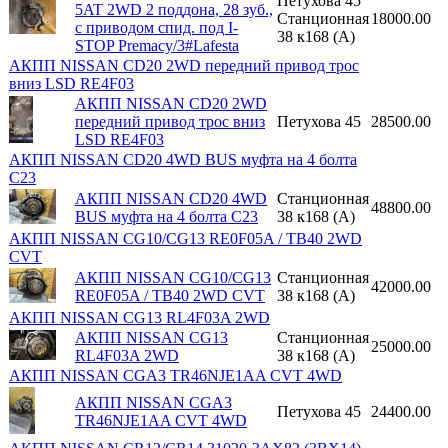
Петухова 45
5AT 2WD 2 поддона, 28 зуб.,
Станционная
18000.00
с приводом спид. под I-
38 к168 (A)
STOP Premacy/3#Lafesta
АКПП NISSAN CD20 2WD передний привод трос
вниз LSD RE4F03
АКПП NISSAN CD20 2WD
передний привод трос вниз
Петухова 45
28500.00
LSD RE4F03
АКПП NISSAN CD20 4WD BUS муфта на 4 болта
C23
АКПП NISSAN CD20 4WD
Станционная
48800.00
BUS муфта на 4 болта C23
38 к168 (A)
АКПП NISSAN CG10/CG13 RE0F05A / TB40 2WD
CVT
АКПП NISSAN CG10/CG13
Станционная
42000.00
RE0F05A / TB40 2WD CVT
38 к168 (A)
АКПП NISSAN CG13 RL4F03A 2WD
АКПП NISSAN CG13
Станционная
25000.00
RL4F03A 2WD
38 к168 (A)
АКПП NISSAN CGA3 TR46NJE1AA CVT 4WD
АКПП NISSAN CGA3
Петухова 45
24400.00
TR46NJE1AA CVT 4WD