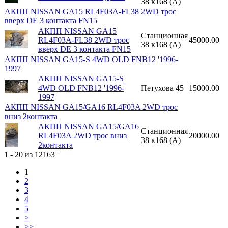
38 к168 (A)
АКПП NISSAN GA15 RL4F03A-FL38 2WD трос
вверх DE 3 контакта FN15
АКПП NISSAN GA15
Станционная
RL4F03A-FL38 2WD трос
45000.00
38 к168 (A)
вверх DE 3 контакта FN15
АКПП NISSAN GA15-S 4WD OLD FNB12 '1996-
1997
АКПП NISSAN GA15-S
4WD OLD FNB12 '1996-
Петухова 45
15000.00
1997
АКПП NISSAN GA15/GA16 RL4F03A 2WD трос
вниз 2контакта
АКПП NISSAN GA15/GA16
Станционная
RL4F03A 2WD трос вниз
20000.00
38 к168 (A)
2контакта
1 - 20 из 12163 |
1
2
3
4
5
>
>>