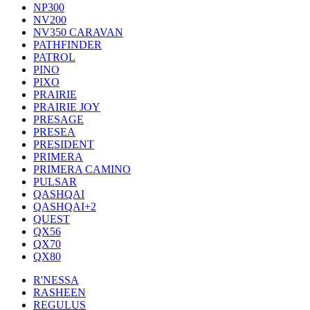
NP300
NV200
NV350 CARAVAN
PATHFINDER
PATROL
PINO
PIXO
PRAIRIE
PRAIRIE JOY
PRESAGE
PRESEA
PRESIDENT
PRIMERA
PRIMERA CAMINO
PULSAR
QASHQAI
QASHQAI+2
QUEST
QX56
QX70
QX80
R'NESSA
RASHEEN
REGULUS