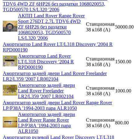
TDV6 4WD ZF 6HP26 без раздатки 1068020053,
TGD500570 LS/L320 '2006
АКПП Land Rover Range Rover
Sport 276DT 2.7L TDV6 4WD
Станционная
ZF 6HP26 без раздатки
50000.00
38 к168 (A)
1068020053, TGD500570
LS/L320 '2006
Амортизатор Land Rover LT/L318 Discovery '2004 R
RPD000190
Амортизатор Land Rover
Станционная
LT/L318 Discovery '2004 R
1500.00
38 к168 (A)
RPD000190
Амортизатор задней двери Land Rover Freelander
LR2/L359 '2007 LR002104
Амортизатор задней двери
Станционная
Land Rover Freelander
1000.00
38 к168 (A)
LR2/L359 '2007 LR002104
Амортизатор задней двери Land Rover Range Rover
LP/P38A '1994-2003 пара ALR1050
Амортизатор задней двери
Land Rover Range Rover
Станционная
800.00
LP/P38A '1994-2003 пара
38 к168 (A)
ALR1050
Амортизатор рулевой Land Rover Discovery LT/L318