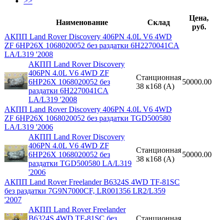
>>
Цена,
Наименование
Склад
руб.
АКПП Land Rover Discovery 406PN 4.0L V6 4WD
ZF 6HP26X 1068020052 без раздатки 6H2270041CA
LA/L319 '2008
АКПП Land Rover Discovery
406PN 4.0L V6 4WD ZF
Станционная
6HP26X 1068020052 без
50000.00
38 к168 (A)
раздатки 6H2270041CA
LA/L319 '2008
АКПП Land Rover Discovery 406PN 4.0L V6 4WD
ZF 6HP26X 1068020052 без раздатки TGD500580
LA/L319 '2006
АКПП Land Rover Discovery
406PN 4.0L V6 4WD ZF
Станционная
6HP26X 1068020052 без
50000.00
38 к168 (A)
раздатки TGD500580 LA/L319
'2006
АКПП Land Rover Freelander B6324S 4WD TF-81SC
без раздатки 7G9N7000CF, LR001356 LR2/L359
'2007
АКПП Land Rover Freelander
B6324S 4WD TF-81SC без
Станционная