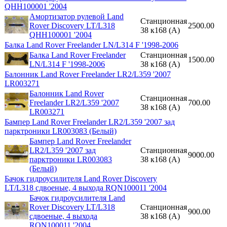
QHH100001 '2004
Амортизатор рулевой Land
Станционная
Rover Discovery LT/L318
2500.00
38 к168 (A)
QHH100001 '2004
Балка Land Rover Freelander LN/L314 F '1998-2006
Балка Land Rover Freelander
Станционная
1500.00
LN/L314 F '1998-2006
38 к168 (A)
Балонник Land Rover Freelander LR2/L359 '2007
LR003271
Балонник Land Rover
Станционная
Freelander LR2/L359 '2007
700.00
38 к168 (A)
LR003271
Бампер Land Rover Freelander LR2/L359 '2007 зад
парктроники LR003083 (Белый)
Бампер Land Rover Freelander
LR2/L359 '2007 зад
Станционная
9000.00
парктроники LR003083
38 к168 (A)
(Белый)
Бачок гидроусилителя Land Rover Discovery
LT/L318 сдвоеные, 4 выхода RQN100011 '2004
Бачок гидроусилителя Land
Rover Discovery LT/L318
Станционная
900.00
сдвоеные, 4 выхода
38 к168 (A)
RQN100011 '2004