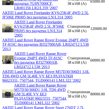
65000.00
раздатки 7G9N7000CF,
38 к168 (A)
LR001356 LR2/L359 '2007
АКПП Land Rover Freelander KV6/25K4F 4WD 2.5L
JF506E PR005 без раздатки LN/L314 '2005
АКПП Land Rover Freelander
KV6/25K4F 4WD 2.5L JF506E
Станционная
120000.00
PR005 без раздатки LN/L314
38 к168 (A)
'2005
АКПП Land Rover Range Rover Evoque 204PT 4WD
TF-81SC без раздатки BJ327000AB, LR024712 L538
'2013
АКПП Land Rover Range Rover
Evoque 204PT 4WD TF-81SC
Станционная
60000.00
без раздатки BJ327000AB,
38 к168 (A)
LR024712 L538 '2013
АКПП Land Rover Range Rover M57D30/306D1 3.0L
TD6 4WD GM 5L40E VV БЕЗ РАЗДАТКИ
96023331, 7507544, TGD000141 LM/L322 '2002
АКПП Land Rover Range Rover
M57D30/306D1 3.0L TD6 4WD
Станционная
GM 5L40E VV БЕЗ
80000.00
38 к168 (A)
РАЗДАТКИ 96023331, 7507544,
TGD000141 LM/L322 '2002
АКПП Land Rover Range Rover Sport 276DT 2.7L